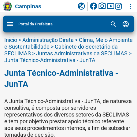
facebook
photo_camera
smart_display
flaky
more_vert
Campinas
Ligar/Desligar contraste visual de tela para
Ir para conteudo
Ir para menu do site da Prefeitura de Campinas
1
2
3
acessibilidade
search
account_circle
menu
Portal da Prefeitura
Inicio
>
Administração Direta
>
Clima, Meio Ambiente
e Sustentabilidade
>
Gabinete do Secretário da
SECLIMAS
>
Juntas Administrativas da SECLIMAS
>
Junta Técnico-Administrativa - JunTA
Junta Técnico-Administrativa -
JunTA
A Junta Técnico-Administrativa - JunTA, de natureza
consultiva, é composta por servidores
representativos dos diversos setores da SECLIMAS
e tem por objetivo prestar apoio técnico referente
aos seus procedimentos internos, a fim de subsidiar
tomadas de decisão.