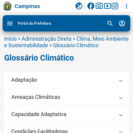
facebook
photo_camera
smart_display
flaky
more_vert
Campinas
Ligar/Desligar contraste visual de tela para
Ir para conteudo
Ir para menu do site da Prefeitura de Campinas
1
2
3
acessibilidade
search
account_circle
menu
Portal da Prefeitura
Inicio
>
Administração Direta
>
Clima, Meio Ambiente
e Sustentabilidade
>
Glossário Climático
Glossário Climático
Adaptação
Ameaças Climáticas
Capacidade Adaptativa
Condições Facilitadoras