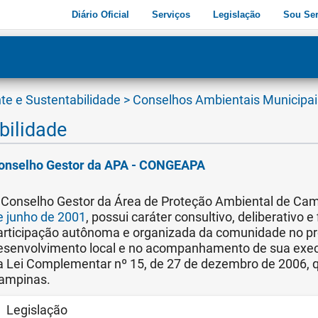
Diário Oficial
Serviços
Legislação
Sou Ser
dade
3
te e Sustentabilidade
>
Conselhos Ambientais Municipa
bilidade
onselho Gestor da APA - CONGEAPA
 Conselho Gestor da Área de Proteção Ambiental de Ca
e junho de 2001
, possui caráter consultivo, deliberativo 
articipação autônoma e organizada da comunidade no pro
esenvolvimento local e no acompanhamento de sua execu
a Lei Complementar nº 15, de 27 de dezembro de 2006, qu
ampinas.
Legislação