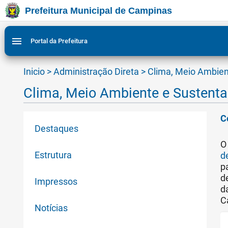
Prefeitura Municipal de Campinas
Ir para conteudo
Ir para menu do site da Prefeitura de Campinas
Ligar/Desligar contraste visual de tela para acessibili
1
2
menu
Portal da Prefeitura
Inicio
>
Administração Direta
>
Clima, Meio Ambien
Clima, Meio Ambiente e Sustenta
C
Destaques
O
Estrutura
d
p
d
Impressos
d
C
Notícias