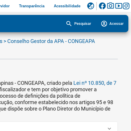
facebook
photo_camera
smart_display
flaky
vidor
Transparência
Acessibilidade
search
account_circle
Pesquisar
Acessar
is
>
Conselho Gestor da APA - CONGEAPA
mpinas - CONGEAPA, criado pela
Lei nº 10.850, de 7
e fiscalizador e tem por objetivo promover a
cesso de definições da política de
ção, conforme estabelecido nos artigos 95 e 98
e dispõe sobre o Plano Diretor do Município de