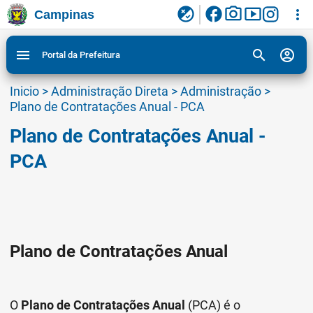
facebook
photo_camera
smart_display
flaky
more_vert
Campinas
Ligar/Desligar contraste visual de tela para
Ir para conteudo
Ir para menu do site da Prefeitura de Campinas
1
2
3
acessibilidade
search
account_circle
menu
Portal da Prefeitura
Inicio
>
Administração Direta
>
Administração
>
Plano de Contratações Anual - PCA
Plano de Contratações Anual -
PCA
Plano de Contratações Anual
O
Plano de Contratações Anual
(PCA) é o