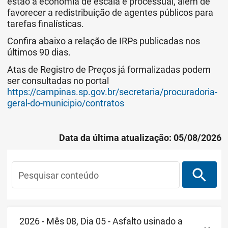
estão a economia de escala e processual, além de
favorecer a redistribuição de agentes públicos para
tarefas finalísticas.
Confira abaixo a relação de IRPs publicadas nos
últimos 90 dias.
Atas de Registro de Preços já formalizadas podem
ser consultadas no portal
https://campinas.sp.gov.br/secretaria/procuradoria-
geral-do-municipio/contratos
Data da última atualização: 05/08/2026
search
Pesquisar conteúdo
2026 - Mês 08, Dia 05 - Asfalto usinado a