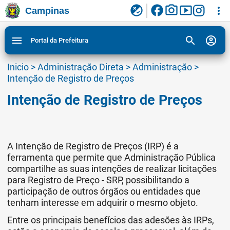
facebook
photo_camera
smart_display
flaky
more_vert
Campinas
Ligar/Desligar contraste visual de tela para
Ir para conteudo
Ir para menu do site da Prefeitura de Campinas
1
2
3
acessibilidade
search
account_circle
menu
Portal da Prefeitura
Inicio
>
Administração Direta
>
Administração
>
Intenção de Registro de Preços
Intenção de Registro de Preços
A Intenção de Registro de Preços (IRP) é a
ferramenta que permite que Administração Pública
compartilhe as suas intenções de realizar licitações
para Registro de Preço - SRP, possibilitando a
participação de outros órgãos ou entidades que
tenham interesse em adquirir o mesmo objeto.
Entre os principais benefícios das adesões às IRPs,