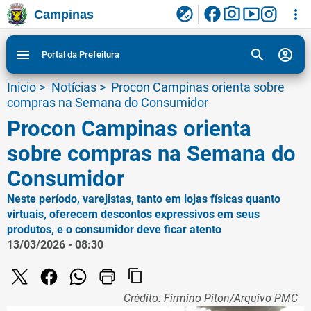
facebook
photo_camera
smart_display
flaky
more_vert
Campinas
Ligar/Desligar contraste visual de tela para
Ir para conteudo
Ir para menu do site da Prefeitura de Campinas
1
2
3
acessibilidade
search
account_circle
menu
Portal da Prefeitura
Inicio
>
Notícias
>
Procon Campinas orienta sobre
compras na Semana do Consumidor
Procon Campinas orienta
sobre compras na Semana do
Consumidor
Neste período, varejistas, tanto em lojas físicas quanto
virtuais, oferecem descontos expressivos em seus
produtos, e o consumidor deve ficar atento
13/03/2026 - 08:30
content_copy
Crédito: Firmino Piton/Arquivo PMC