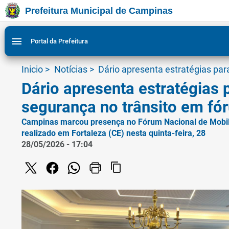
Prefeitura Municipal de Campinas
Ir para conteudo
Ir para menu do site da Prefeitura de Campinas
Ligar/Desligar contraste visual de tela para acessibili
1
2
menu
Portal da Prefeitura
Inicio
>
Notícias
>
Dário apresenta estratégias pa
Dário apresenta estratégias 
segurança no trânsito em f
Campinas marcou presença no Fórum Nacional de Mobil
realizado em Fortaleza (CE) nesta quinta-feira, 28
28/05/2026 - 17:04
content_copy