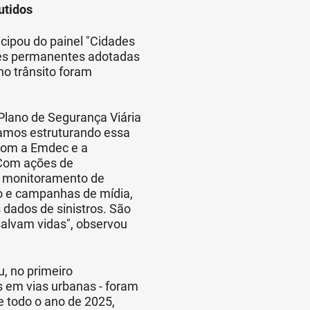
utidos
icipou do painel "Cidades
es permanentes adotadas
o trânsito foram
 Plano de Segurança Viária
amos estruturando essa
 com a Emdec e a
 Com ações de
as, monitoramento de
to e campanhas de mídia,
s dados de sinistros. São
salvam vidas", observou
, no primeiro
s em vias urbanas - foram
e todo o ano de 2025,