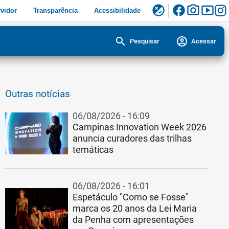
facebook
photo_camera
smart_display
flaky
vidor
Transparência
Acessibilidade
search
account_circle
Pesquisar
Acessar
Outras notícias
06/08/2026 - 16:09
Campinas Innovation Week 2026
anuncia curadores das trilhas
temáticas
06/08/2026 - 16:01
Espetáculo "Como se Fosse"
marca os 20 anos da Lei Maria
da Penha com apresentações