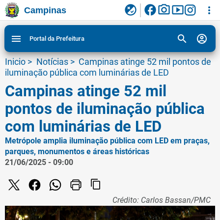
facebook
photo_camera
smart_display
flaky
more_vert
Campinas
Ligar/Desligar contraste visual de tela para
Ir para conteudo
Ir para menu do site da Prefeitura de Campinas
1
2
3
acessibilidade
search
account_circle
menu
Portal da Prefeitura
Inicio
>
Notícias
>
Campinas atinge 52 mil pontos de
iluminação pública com luminárias de LED
Campinas atinge 52 mil
pontos de iluminação pública
com luminárias de LED
Metrópole amplia iluminação pública com LED em praças,
parques, monumentos e áreas históricas
21/06/2025 - 09:00
content_copy
Crédito: Carlos Bassan/PMC