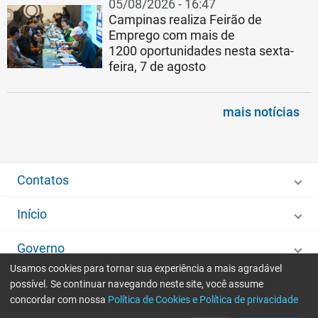
05/08/2026 - 16:47
Campinas realiza Feirão de
Emprego com mais de
1200 oportunidades nesta sexta-
feira, 7 de agosto
mais notícias
Contatos
Início
Governo
Usamos cookies para tornar sua experiência a mais agradável
Desenvolvido por
IMA - Informática de Municípios Associados
possível. Se continuar navegando neste site, você assume
concordar com nossa
Política de Cookies e Política de privacidade