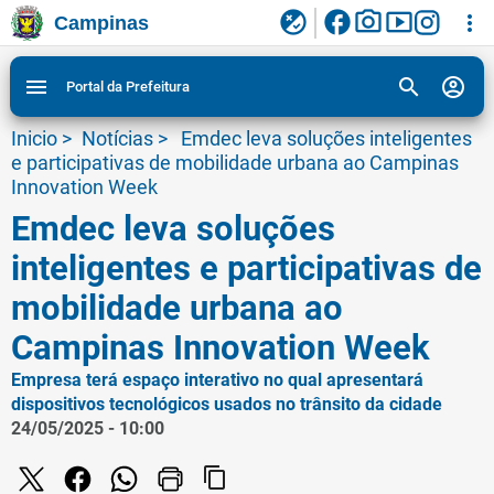
facebook
photo_camera
smart_display
flaky
more_vert
Campinas
Ligar/Desligar contraste visual de tela para
Ir para conteudo
Ir para menu do site da Prefeitura de Campinas
1
2
3
acessibilidade
search
account_circle
menu
Portal da Prefeitura
Inicio
>
Notícias
>
Emdec leva soluções inteligentes
e participativas de mobilidade urbana ao Campinas
Innovation Week
Emdec leva soluções
inteligentes e participativas de
mobilidade urbana ao
Campinas Innovation Week
Empresa terá espaço interativo no qual apresentará
dispositivos tecnológicos usados no trânsito da cidade
24/05/2025 - 10:00
content_copy