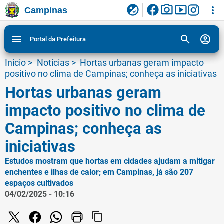
facebook
photo_camera
smart_display
flaky
more_vert
Campinas
Ligar/Desligar contraste visual de tela para
Ir para conteudo
Ir para menu do site da Prefeitura de Campinas
1
2
3
acessibilidade
search
account_circle
menu
Portal da Prefeitura
Inicio
>
Notícias
>
Hortas urbanas geram impacto
positivo no clima de Campinas; conheça as iniciativas
Hortas urbanas geram
impacto positivo no clima de
Campinas; conheça as
iniciativas
Estudos mostram que hortas em cidades ajudam a mitigar
enchentes e ilhas de calor; em Campinas, já são 207
espaços cultivados
04/02/2025 - 10:16
content_copy