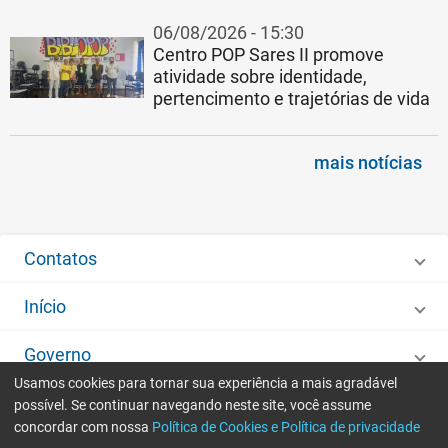
06/08/2026 - 15:30
Centro POP Sares II promove
atividade sobre identidade,
pertencimento e trajetórias de vida
mais notícias
Contatos
Início
Governo
Usamos cookies para tornar sua experiência a mais agradável
Desenvolvido por
IMA - Informática de Municípios Associados
possível. Se continuar navegando neste site, você assume
concordar com nossa
Política de Cookies e Política de privacidade