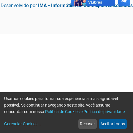
Desenvolvido por
IMA - Informática de Municípios Associados
Usamos cookies para tornar sua experiência a mais agradável
possível. Se continuar navegando neste site, você assume
concordar com nossa
Política de Cookies e Política de privacidade
home
build_circle
event
web
more_horiz
Erro ao enviar informações, por favor tente novamente
Gerenciar Cookies
...
Recusar
Aceitar todos
Início
Serviços
Eventos
Notícias
Mais