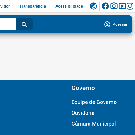
facebook
photo_camera
smart_display
flaky
vidor
Transparência
Acessibilidade
account_circle
search
Acessar
Governo
Equipe de Governo
Ouvidoria
Câmara Municipal