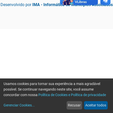
Desenvolvido por
IMA - Informática de Municípios Associados
Usamos cookies para tornar sua experiência a mais agradável
possível. Se continuar navegando neste site, você assume
concordar com nossa
Política de Cookies e Política de privacidade
home
build_circle
event
web
more_horiz
Erro ao enviar informações, por favor tente novamente
Gerenciar Cookies
...
Recusar
Aceitar todos
Início
Serviços
Eventos
Notícias
Mais