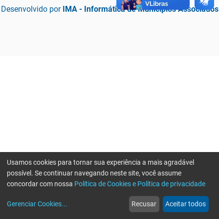
Desenvolvido por
IMA - Informática de Municípios Associados
Usamos cookies para tornar sua experiência a mais agradável
possível. Se continuar navegando neste site, você assume
concordar com nossa
Política de Cookies e Política de privacidade
home
build_circle
event
web
more_horiz
Erro ao enviar informações, por favor tente novamente
Gerenciar Cookies
...
Recusar
Aceitar todos
Início
Serviços
Eventos
Notícias
Mais