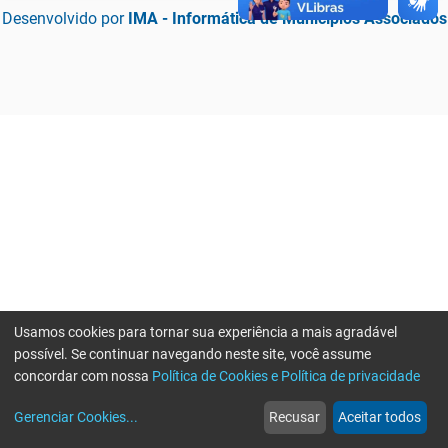
Desenvolvido por
IMA - Informática de Municípios Associados
Usamos cookies para tornar sua experiência a mais agradável
possível. Se continuar navegando neste site, você assume
concordar com nossa
Política de Cookies e Política de privacidade
home
build_circle
event
web
more_horiz
Erro ao enviar informações, por favor tente novamente
Gerenciar Cookies
...
Recusar
Aceitar todos
Início
Serviços
Eventos
Notícias
Mais