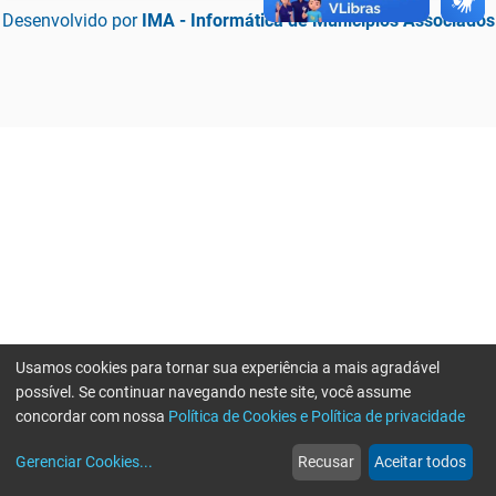
Desenvolvido por
IMA - Informática de Municípios Associados
Usamos cookies para tornar sua experiência a mais agradável
possível. Se continuar navegando neste site, você assume
concordar com nossa
Política de Cookies e Política de privacidade
home
build_circle
event
web
more_horiz
Erro ao enviar informações, por favor tente novamente
Gerenciar Cookies
...
Recusar
Aceitar todos
Início
Serviços
Eventos
Notícias
Mais