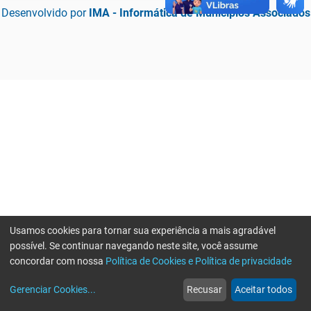
Desenvolvido por
IMA - Informática de Municípios Associados
Usamos cookies para tornar sua experiência a mais agradável
possível. Se continuar navegando neste site, você assume
concordar com nossa
Política de Cookies e Política de privacidade
home
build_circle
event
web
more_horiz
Erro ao enviar informações, por favor tente novamente
Gerenciar Cookies
...
Recusar
Aceitar todos
Início
Serviços
Eventos
Notícias
Mais