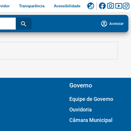
facebook
photo_camera
smart_display
flaky
vidor
Transparência
Acessibilidade
account_circle
search
Acessar
Governo
Equipe de Governo
Ouvidoria
Câmara Municipal