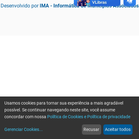
Desenvolvido por
IMA - Informática de Municípios Associados
Usamos cookies para tornar sua experiência a mais agradável
possível. Se continuar navegando neste site, você assume
concordar com nossa
Política de Cookies e Política de privacidade
home
build_circle
event
web
more_horiz
Erro ao enviar informações, por favor tente novamente
Gerenciar Cookies
...
Recusar
Aceitar todos
Início
Serviços
Eventos
Notícias
Mais