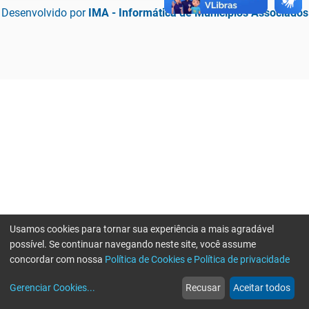
Desenvolvido por
IMA - Informática de Municípios Associados
Usamos cookies para tornar sua experiência a mais agradável
possível. Se continuar navegando neste site, você assume
concordar com nossa
Política de Cookies e Política de privacidade
home
build_circle
event
web
more_horiz
Erro ao enviar informações, por favor tente novamente
Gerenciar Cookies
...
Recusar
Aceitar todos
Início
Serviços
Eventos
Notícias
Mais