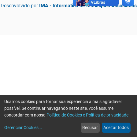
Desenvolvido por
IMA - Informática de Municípios Associados
Usamos cookies para tornar sua experiência a mais agradável
possível. Se continuar navegando neste site, você assume
concordar com nossa
Política de Cookies e Política de privacidade
home
build_circle
event
web
more_horiz
Erro ao enviar informações, por favor tente novamente
Gerenciar Cookies
...
Recusar
Aceitar todos
Início
Serviços
Eventos
Notícias
Mais