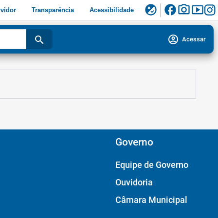
facebook
photo_camera
smart_display
flaky
vidor
Transparência
Acessibilidade
account_circle
search
Acessar
Governo
Equipe de Governo
Ouvidoria
Câmara Municipal