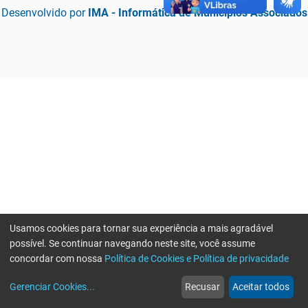
Desenvolvido por
IMA - Informática de Municípios Associados
Usamos cookies para tornar sua experiência a mais agradável
possível. Se continuar navegando neste site, você assume
concordar com nossa
Política de Cookies e Política de privacidade
home
build_circle
event
web
more_horiz
Erro ao enviar informações, por favor tente novamente
Gerenciar Cookies
...
Recusar
Aceitar todos
Início
Serviços
Eventos
Notícias
Mais