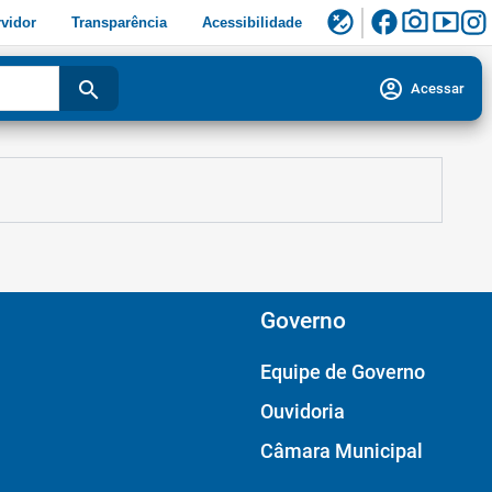
facebook
photo_camera
smart_display
flaky
vidor
Transparência
Acessibilidade
account_circle
search
Acessar
Governo
Equipe de Governo
Ouvidoria
Câmara Municipal