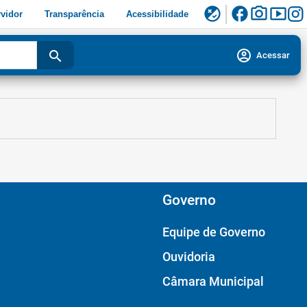
facebook
photo_camera
smart_display
flaky
vidor
Transparência
Acessibilidade
account_circle
search
Acessar
Governo
Equipe de Governo
Ouvidoria
Câmara Municipal