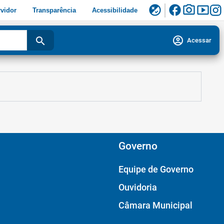
facebook
photo_camera
smart_display
flaky
vidor
Transparência
Acessibilidade
account_circle
search
Acessar
Governo
Equipe de Governo
Ouvidoria
Câmara Municipal