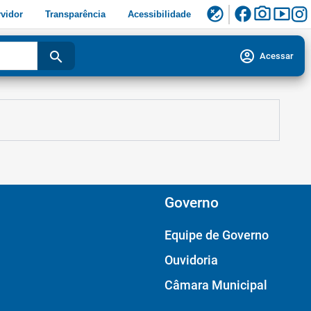
facebook
photo_camera
smart_display
flaky
vidor
Transparência
Acessibilidade
account_circle
search
Acessar
Governo
Equipe de Governo
Ouvidoria
Câmara Municipal