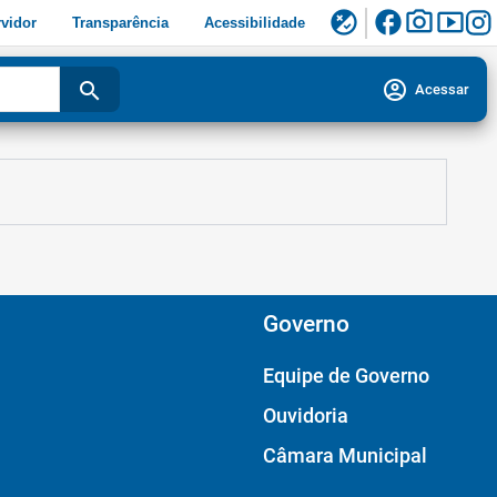
facebook
photo_camera
smart_display
flaky
vidor
Transparência
Acessibilidade
account_circle
search
Acessar
Governo
Equipe de Governo
Ouvidoria
Câmara Municipal