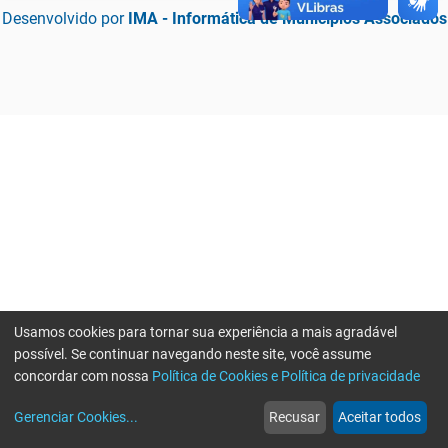
Desenvolvido por
IMA - Informática de Municípios Associados
Usamos cookies para tornar sua experiência a mais agradável
possível. Se continuar navegando neste site, você assume
concordar com nossa
Política de Cookies e Política de privacidade
home
build_circle
event
web
more_horiz
Erro ao enviar informações, por favor tente novamente
Gerenciar Cookies
...
Recusar
Aceitar todos
Início
Serviços
Eventos
Notícias
Mais