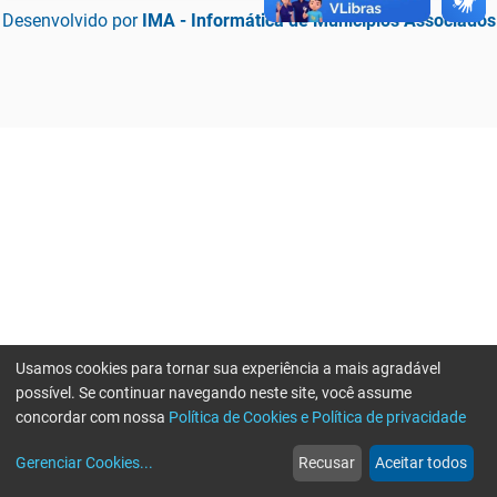
Desenvolvido por
IMA - Informática de Municípios Associados
Usamos cookies para tornar sua experiência a mais agradável
possível. Se continuar navegando neste site, você assume
concordar com nossa
Política de Cookies e Política de privacidade
home
build_circle
event
web
more_horiz
Erro ao enviar informações, por favor tente novamente
Gerenciar Cookies
...
Recusar
Aceitar todos
Início
Serviços
Eventos
Notícias
Mais