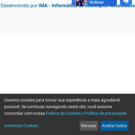
Desenvolvido por
IMA - Informática de Municípios Associados
Usamos cookies para tornar sua experiência a mais agradável
possível. Se continuar navegando neste site, você assume
concordar com nossa
Política de Cookies e Política de privacidade
home
build_circle
event
web
more_horiz
Erro ao enviar informações, por favor tente novamente
Gerenciar Cookies
...
Recusar
Aceitar todos
Início
Serviços
Eventos
Notícias
Mais