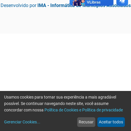
Desenvolvido por
IMA - Informática de Municípios Associados
Usamos cookies para tornar sua experiência a mais agradável
possível. Se continuar navegando neste site, você assume
concordar com nossa
Política de Cookies e Política de privacidade
home
build_circle
event
web
more_horiz
Erro ao enviar informações, por favor tente novamente
Gerenciar Cookies
...
Recusar
Aceitar todos
Início
Serviços
Eventos
Notícias
Mais