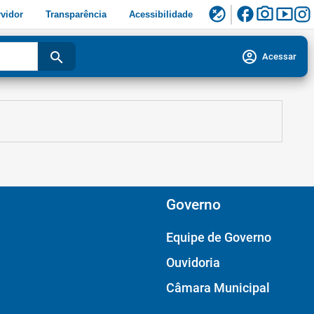
facebook
photo_camera
smart_display
flaky
vidor
Transparência
Acessibilidade
account_circle
search
Acessar
Governo
Equipe de Governo
Ouvidoria
Câmara Municipal