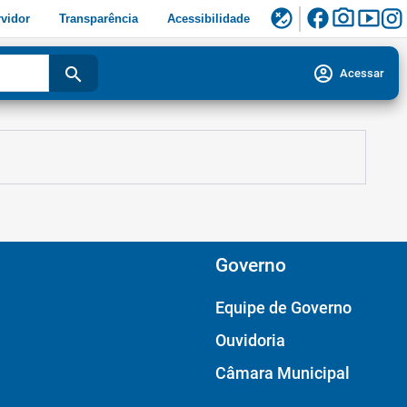
facebook
photo_camera
smart_display
flaky
vidor
Transparência
Acessibilidade
account_circle
search
Acessar
Governo
Equipe de Governo
Ouvidoria
Câmara Municipal