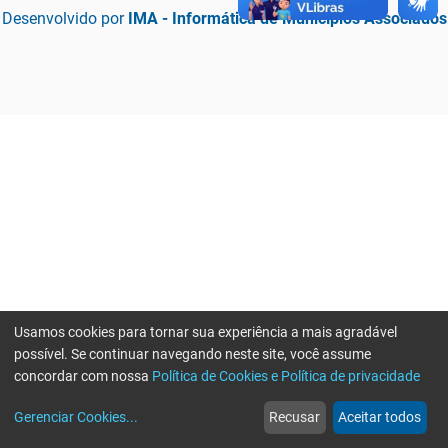
Desenvolvido por
IMA - Informática de Municípios Associados
Usamos cookies para tornar sua experiência a mais agradável
possível. Se continuar navegando neste site, você assume
concordar com nossa
Política de Cookies e Política de privacidade
home
build_circle
event
web
more_horiz
Erro ao enviar informações, por favor tente novamente
Gerenciar Cookies
...
Recusar
Aceitar todos
Início
Serviços
Eventos
Notícias
Mais