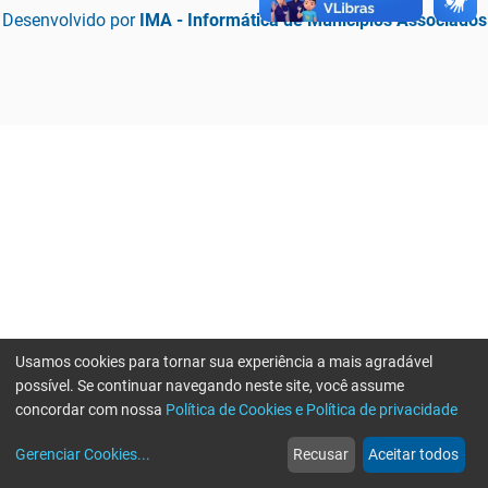
Desenvolvido por
IMA - Informática de Municípios Associados
Usamos cookies para tornar sua experiência a mais agradável
possível. Se continuar navegando neste site, você assume
concordar com nossa
Política de Cookies e Política de privacidade
home
build_circle
event
web
more_horiz
Erro ao enviar informações, por favor tente novamente
Gerenciar Cookies
...
Recusar
Aceitar todos
Início
Serviços
Eventos
Notícias
Mais