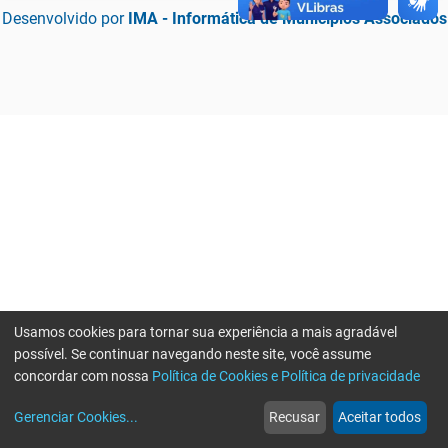
Desenvolvido por
IMA - Informática de Municípios Associados
Usamos cookies para tornar sua experiência a mais agradável
possível. Se continuar navegando neste site, você assume
concordar com nossa
Política de Cookies e Política de privacidade
home
build_circle
event
web
more_horiz
Erro ao enviar informações, por favor tente novamente
Gerenciar Cookies
...
Recusar
Aceitar todos
Início
Serviços
Eventos
Notícias
Mais