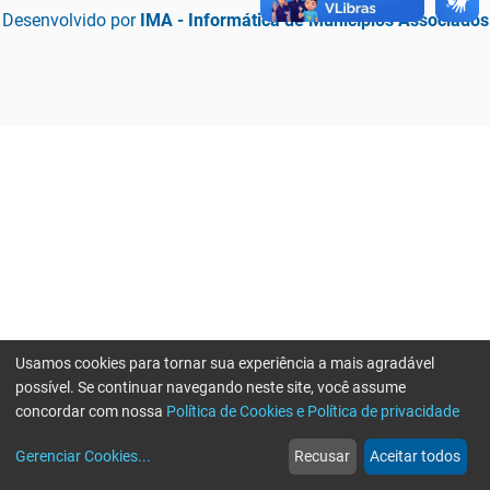
Desenvolvido por
IMA - Informática de Municípios Associados
Usamos cookies para tornar sua experiência a mais agradável
possível. Se continuar navegando neste site, você assume
concordar com nossa
Política de Cookies e Política de privacidade
home
build_circle
event
web
more_horiz
Erro ao enviar informações, por favor tente novamente
Gerenciar Cookies
...
Recusar
Aceitar todos
Início
Serviços
Eventos
Notícias
Mais