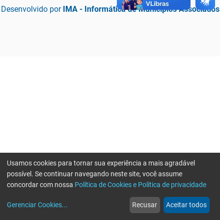
Desenvolvido por
IMA - Informática de Municípios Associados
Usamos cookies para tornar sua experiência a mais agradável
possível. Se continuar navegando neste site, você assume
concordar com nossa
Política de Cookies e Política de privacidade
home
build_circle
event
web
more_horiz
Erro ao enviar informações, por favor tente novamente
Gerenciar Cookies
...
Recusar
Aceitar todos
Início
Serviços
Eventos
Notícias
Mais