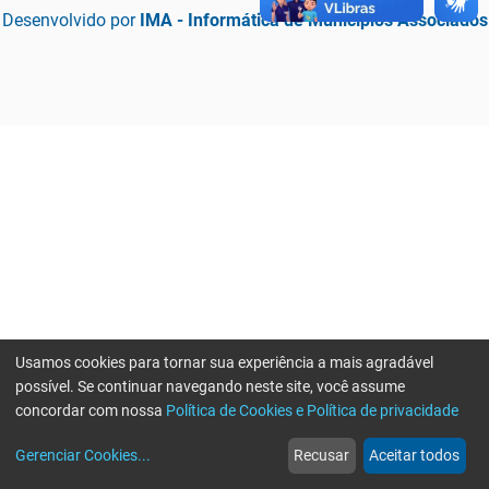
Desenvolvido por
IMA - Informática de Municípios Associados
Usamos cookies para tornar sua experiência a mais agradável
possível. Se continuar navegando neste site, você assume
concordar com nossa
Política de Cookies e Política de privacidade
home
build_circle
event
web
more_horiz
Erro ao enviar informações, por favor tente novamente
Gerenciar Cookies
...
Recusar
Aceitar todos
Início
Serviços
Eventos
Notícias
Mais