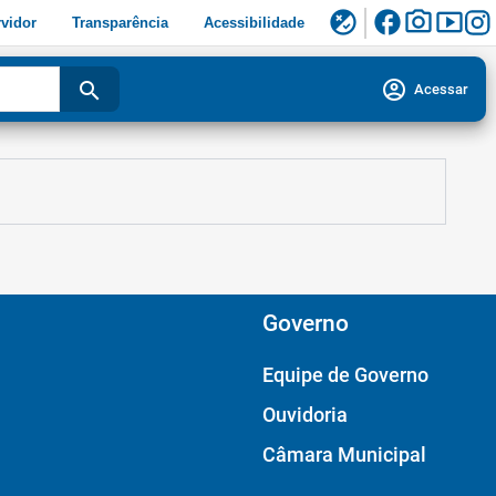
facebook
photo_camera
smart_display
flaky
vidor
Transparência
Acessibilidade
account_circle
search
Acessar
Governo
Equipe de Governo
Ouvidoria
Câmara Municipal