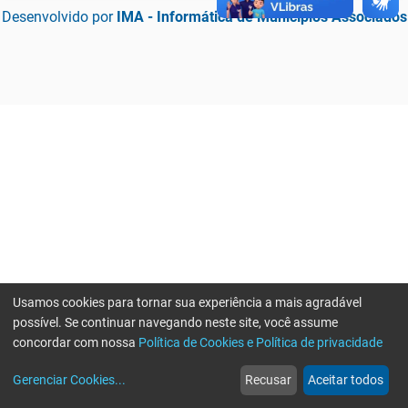
Desenvolvido por
IMA - Informática de Municípios Associados
Usamos cookies para tornar sua experiência a mais agradável
possível. Se continuar navegando neste site, você assume
concordar com nossa
Política de Cookies e Política de privacidade
home
build_circle
event
web
more_horiz
Erro ao enviar informações, por favor tente novamente
Gerenciar Cookies
...
Recusar
Aceitar todos
Início
Serviços
Eventos
Notícias
Mais