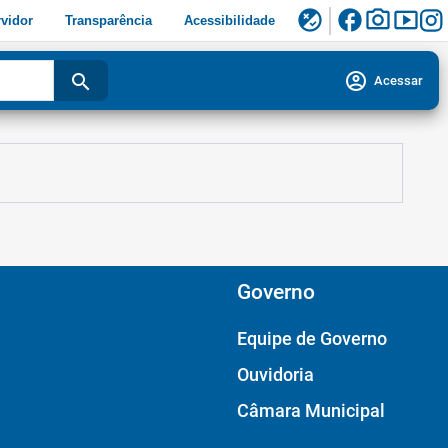
facebook
photo_camera
smart_display
flaky
vidor
Transparência
Acessibilidade
account_circle
search
Acessar
Governo
Equipe de Governo
Ouvidoria
Câmara Municipal