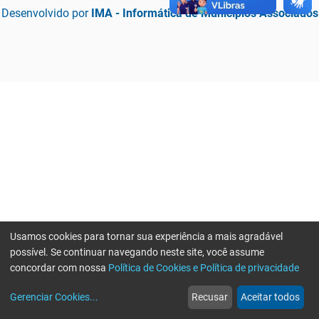
Desenvolvido por
IMA - Informática de Municípios Associados
Usamos cookies para tornar sua experiência a mais agradável
possível. Se continuar navegando neste site, você assume
concordar com nossa
Política de Cookies e Política de privacidade
home
build_circle
event
web
more_horiz
Erro ao enviar informações, por favor tente novamente
Gerenciar Cookies
...
Recusar
Aceitar todos
Início
Serviços
Eventos
Notícias
Mais