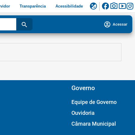
facebook
photo_camera
smart_display
flaky
vidor
Transparência
Acessibilidade
account_circle
search
Acessar
Governo
Equipe de Governo
Ouvidoria
Câmara Municipal