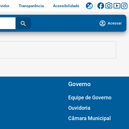
facebook
photo_camera
smart_display
flaky
vidor
Transparência
Acessibilidade
account_circle
search
Acessar
Governo
Equipe de Governo
Ouvidoria
Câmara Municipal