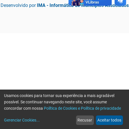
Desenvolvido por
IMA - Informática de Municípios Associados
Usamos cookies para tornar sua experiência a mais agradável
possível. Se continuar navegando neste site, você assume
concordar com nossa
Política de Cookies e Política de privacidade
home
build_circle
event
web
more_horiz
Erro ao enviar informações, por favor tente novamente
Gerenciar Cookies
...
Recusar
Aceitar todos
Início
Serviços
Eventos
Notícias
Mais