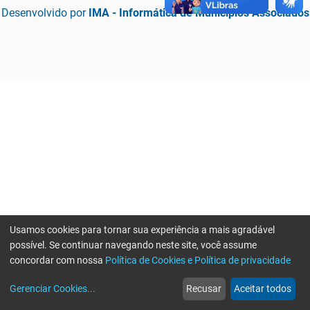
Desenvolvido por
IMA - Informática de Municípios Associados
Usamos cookies para tornar sua experiência a mais agradável
possível. Se continuar navegando neste site, você assume
concordar com nossa
Política de Cookies e Política de privacidade
home
build_circle
event
web
more_horiz
Erro ao enviar informações, por favor tente novamente
Gerenciar Cookies
...
Recusar
Aceitar todos
Início
Serviços
Eventos
Notícias
Mais