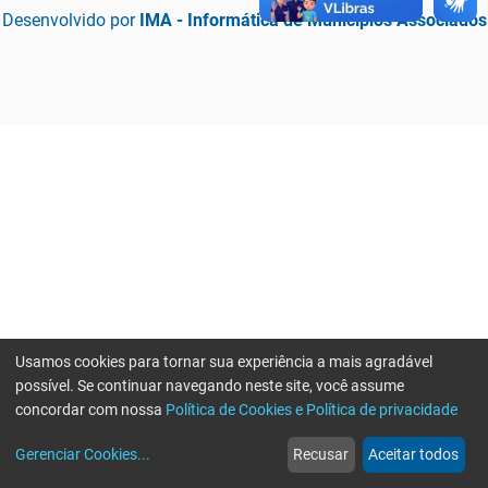
Desenvolvido por
IMA - Informática de Municípios Associados
Usamos cookies para tornar sua experiência a mais agradável
possível. Se continuar navegando neste site, você assume
concordar com nossa
Política de Cookies e Política de privacidade
home
build_circle
event
web
more_horiz
Erro ao enviar informações, por favor tente novamente
Gerenciar Cookies
...
Recusar
Aceitar todos
Início
Serviços
Eventos
Notícias
Mais