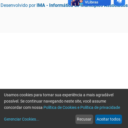
Desenvolvido por
IMA - Informática de Municípios Associados
Usamos cookies para tornar sua experiência a mais agradável
possível. Se continuar navegando neste site, você assume
concordar com nossa
Política de Cookies e Política de privacidade
home
build_circle
event
web
more_horiz
Erro ao enviar informações, por favor tente novamente
Gerenciar Cookies
...
Recusar
Aceitar todos
Início
Serviços
Eventos
Notícias
Mais